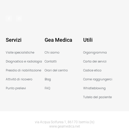
Servizi
Gea Medica
Utili
Visite specialistiche
Chi siamo
Organigramma
Diagnostica e radiologia
Contatti
Carta dei servizi
Presidio di riabilitazione
Orari del centro
Codice etico
Attivitò di ricovero
Blog
Come raggiungerci
Punto prelievi
FAQ
Whistleblowing
Tutela del paziente
via Acqua Solfurea 1, 86170 Isernia (Is)
www.geamedica.net