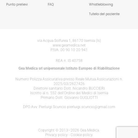
Punto prelievi
FAQ
Whistleblowing
Tutela del paziente
via Acqua Solfurea 1, 86170 Isernia (Is)
www.geamedica.net
P.IVA: 00 90 10 20 941
REA n. IS 40758
Gea Medica srl unipersonale Istituto Europeo di Riabilitazione
Numero Polizza Assicurativa presso Reale Mutua Assicurazioni n.
2025/03/2627426
Direttore sanitario Dott. Nicandro BUCCIERI
Iscritto al n. 552 dell'Ordine dei Medici di Isernia
Primario Dott. Giovanni GUGLIOTTI
DPO Avv. Pierluigi Scuncio pierluigi.scuncio@gmail.com
Copyright © 2013–2026 Gea Medica.
Privacy policy
-
Cookie policy