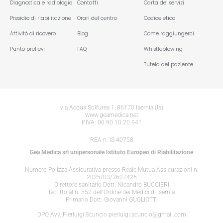
Diagnostica e radiologia
Contatti
Carta dei servizi
Presidio di riabilitazione
Orari del centro
Codice etico
Attivitò di ricovero
Blog
Come raggiungerci
Punto prelievi
FAQ
Whistleblowing
Tutela del paziente
via Acqua Solfurea 1, 86170 Isernia (Is)
www.geamedica.net
P.IVA: 00 90 10 20 941
REA n. IS 40758
Gea Medica srl unipersonale Istituto Europeo di Riabilitazione
Numero Polizza Assicurativa presso Reale Mutua Assicurazioni n.
2025/03/2627426
Direttore sanitario Dott. Nicandro BUCCIERI
Iscritto al n. 552 dell'Ordine dei Medici di Isernia
Primario Dott. Giovanni GUGLIOTTI
DPO Avv. Pierluigi Scuncio pierluigi.scuncio@gmail.com