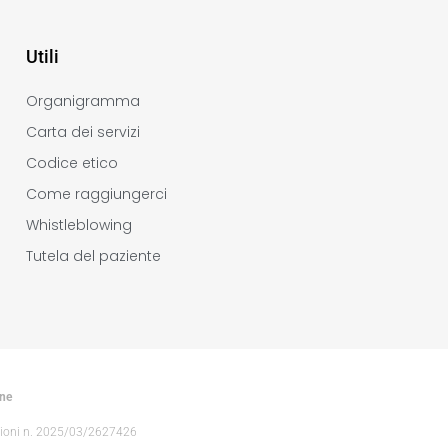
Utili
Organigramma
Carta dei servizi
Codice etico
Come raggiungerci
Whistleblowing
Tutela del paziente
one
zioni n. 2025/03/2627426