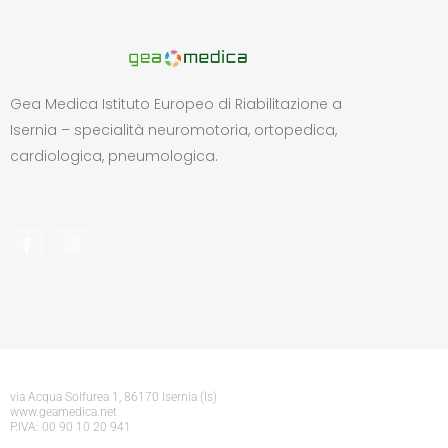
Gea Medica Istituto Europeo di Riabilitazione a
Isernia – specialità neuromotoria, ortopedica,
cardiologica, pneumologica.
via Acqua Solfurea 1, 86170 Isernia (Is)
www.geamedica.net
P.IVA: 00 90 10 20 941