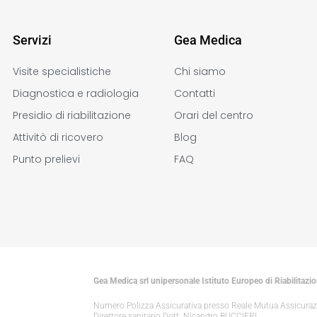
Servizi
Gea Medica
Visite specialistiche
Chi siamo
Diagnostica e radiologia
Contatti
Presidio di riabilitazione
Orari del centro
Attivitò di ricovero
Blog
Punto prelievi
FAQ
Gea Medica srl unipersonale Istituto Europeo di Riabilitazi
Numero Polizza Assicurativa presso Reale Mutua Assicura
Direttore sanitario Dott. Nicandro BUCCIERI