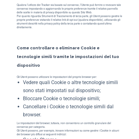
Qualora l’utilizzo dei Tracker sia basato sul consenso, l’Utente può fornire o revocare tale
consenso impostando o aggiornando le proprie preferenze tramite il relativo pannello
delle scelte in materia di privacy disponibile su questo Sito Web.
Per quanto riguarda Strumenti di Tracciamento di terza parte, gli Utenti possono gestire le
proprie preferenze visitando il relativo link di opt out (qualora disponibile), utilizzando gli
strumenti descritti nella privacy policy della terza parte o contattando quest'ultima
direttamente.
Come controllare o eliminare Cookie e
tecnologie simili tramite le impostazioni del tuo
dispositivo
Gli Utenti possono utilizzare le impostazioni del proprio browser per:
Vedere quali Cookie o altre tecnologie simili
sono stati impostati sul dispositivo;
Bloccare Cookie o tecnologie simili;
Cancellare i Cookie o tecnologie simili dal
browser.
Le impostazioni del browser, tuttavia, non consentono un controllo granulare del
consenso per categoria.
Gli Utenti possono, per esempio, trovare informazioni su come gestire i Cookie in alcuni
dei browser più diffusi ai seguenti indirizzi: