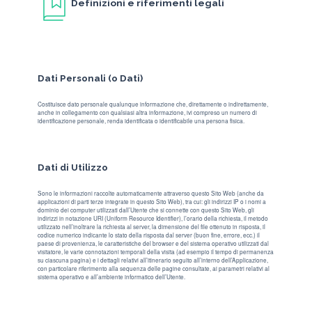
Definizioni e riferimenti legali
Dati Personali (o Dati)
Costituisce dato personale qualunque informazione che, direttamente o indirettamente,
anche in collegamento con qualsiasi altra informazione, ivi compreso un numero di
identificazione personale, renda identificata o identificabile una persona fisica.
Dati di Utilizzo
Sono le informazioni raccolte automaticamente attraverso questo Sito Web (anche da
applicazioni di parti terze integrate in questo Sito Web), tra cui: gli indirizzi IP o i nomi a
dominio dei computer utilizzati dall’Utente che si connette con questo Sito Web, gli
indirizzi in notazione URI (Uniform Resource Identifier), l’orario della richiesta, il metodo
utilizzato nell’inoltrare la richiesta al server, la dimensione del file ottenuto in risposta, il
codice numerico indicante lo stato della risposta dal server (buon fine, errore, ecc.) il
paese di provenienza, le caratteristiche del browser e del sistema operativo utilizzati dal
visitatore, le varie connotazioni temporali della visita (ad esempio il tempo di permanenza
su ciascuna pagina) e i dettagli relativi all’itinerario seguito all’interno dell’Applicazione,
con particolare riferimento alla sequenza delle pagine consultate, ai parametri relativi al
sistema operativo e all’ambiente informatico dell’Utente.