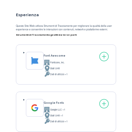
Esperienza
Questo Sito Web utilizza Strumenti di Tracciamento per migliorare la qualità della user
experience e consentire le interazioni con contenuti, network e piattaforme esterni.
Strumenti di Tracciamento gestiti da terze parti
Font Awesome
Fonticons, Inc.
Azienda:
Stati Uniti
Luogo del trattamento:
Dati di utilizzo +1
Dati Personali trattati:
Google Fonts
Google LLC +1
Azienda:
Stati Uniti +1
Luogo del trattamento:
Dati di utilizzo +1
Dati Personali trattati: