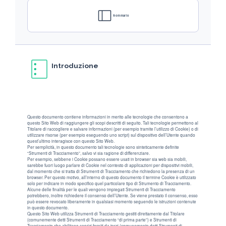
Sommario
Introduzione
Questo documento contiene informazioni in merito alle tecnologie che consentono a
questo Sito Web di raggiungere gli scopi descritti di seguito. Tali tecnologie permettono al
Titolare di raccogliere e salvare informazioni (per esempio tramite l’utilizzo di Cookie) o di
utilizzare risorse (per esempio eseguendo uno script) sul dispositivo dell’Utente quando
quest’ultimo interagisce con questo Sito Web.
Per semplicità, in questo documento tali tecnologie sono sinteticamente definite
“Strumenti di Tracciamento”, salvo vi sia ragione di differenziare.
Per esempio, sebbene i Cookie possano essere usati in browser sia web sia mobili,
sarebbe fuori luogo parlare di Cookie nel contesto di applicazioni per dispositivi mobili,
dal momento che si tratta di Strumenti di Tracciamento che richiedono la presenza di un
browser. Per questo motivo, all’interno di questo documento il termine Cookie è utilizzato
solo per indicare in modo specifico quel particolare tipo di Strumento di Tracciamento.
Alcune delle finalità per le quali vengono impiegati Strumenti di Tracciamento
potrebbero, inoltre richiedere il consenso dell’Utente. Se viene prestato il consenso, esso
può essere revocato liberamente in qualsiasi momento seguendo le istruzioni contenute
in questo documento.
Questo Sito Web utilizza Strumenti di Tracciamento gestiti direttamente dal Titolare
(comunemente detti Strumenti di Tracciamento “di prima parte”) e Strumenti di
Tracciamento che abilitano servizi forniti da terzi (comunemente detti Strumenti di