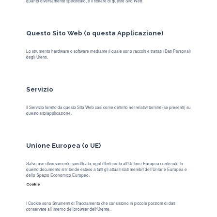
quanto diversamente specificato, è il titolare di questo Sito Web.
Questo Sito Web (o questa Applicazione)
Lo strumento hardware o software mediante il quale sono raccolti e trattati i Dati Personali
degli Utenti.
Servizio
Il Servizio fornito da questo Sito Web così come definito nei relativi termini (se presenti) su
questo sito/applicazione.
Unione Europea (o UE)
Salvo ove diversamente specificato, ogni riferimento all’Unione Europea contenuto in
questo documento si intende esteso a tutti gli attuali stati membri dell’Unione Europea e
dello Spazio Economico Europeo.
Cookie
I Cookie sono Strumenti di Tracciamento che consistono in piccole porzioni di dati
conservate all'interno del browser dell'Utente.