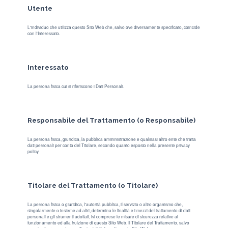
Utente
L'individuo che utilizza questo Sito Web che, salvo ove diversamente specificato, coincide
con l'Interessato.
Interessato
La persona fisica cui si riferiscono i Dati Personali.
Responsabile del Trattamento (o Responsabile)
La persona fisica, giuridica, la pubblica amministrazione e qualsiasi altro ente che tratta
dati personali per conto del Titolare, secondo quanto esposto nella presente privacy
policy.
Titolare del Trattamento (o Titolare)
La persona fisica o giuridica, l'autorità pubblica, il servizio o altro organismo che,
singolarmente o insieme ad altri, determina le finalità e i mezzi del trattamento di dati
personali e gli strumenti adottati, ivi comprese le misure di sicurezza relative al
funzionamento ed alla fruizione di questo Sito Web. Il Titolare del Trattamento, salvo