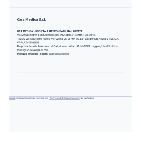
Footer
Gea Medica S.r.l.
GEA MEDICA - SOCIETA A RESPONSABILITA LIMITATA
Via Acqua Solfurea 1, 86170 Isernia (Is), P.IVA IT00901020941, Rea: 40758.
Titolare del trattamento: Alberto Verrecchia, 08/12/1944 Via San Salvatore 26 Filignano (IS), C.F.
VRRLRT44T08595B
Responsabile della Protezione dei Dati, ai sensi dell’art. 37 del GDPR, raggiungibile all’indirizzo
Pierluigi.scuncio@gmail.com
Indirizzo email del Titolare:
geamedica@pec.it
iubenda
ospita questo contenuto e raccoglie solo
i Dati Personali strettamente necessari
alla sua fornitura.