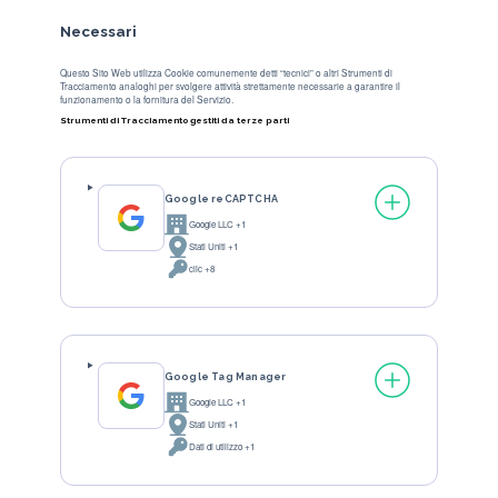
Necessari
Questo Sito Web utilizza Cookie comunemente detti “tecnici” o altri Strumenti di
Tracciamento analoghi per svolgere attività strettamente necessarie a garantire il
funzionamento o la fornitura del Servizio.
Strumenti di Tracciamento gestiti da terze parti
Google reCAPTCHA
Google LLC +1
Azienda:
Stati Uniti +1
Luogo del trattamento:
clic +8
Dati Personali trattati:
Google Tag Manager
Google LLC +1
Azienda:
Stati Uniti +1
Luogo del trattamento:
Dati di utilizzo +1
Dati Personali trattati: