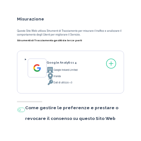
Misurazione
Questo Sito Web utilizza Strumenti di Tracciamento per misurare il traffico e analizzare il
comportamento degli Utenti per migliorare il Servizio.
Strumenti di Tracciamento gestiti da terze parti
Google Analytics 4
Google Ireland Limited
Azienda:
Irlanda
Luogo del trattamento:
Dati di utilizzo +3
Dati Personali trattati:
Come gestire le preferenze e prestare o
revocare il consenso su questo Sito Web