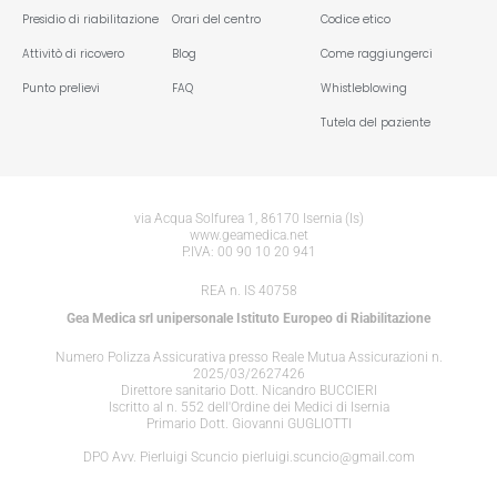
Presidio di riabilitazione
Orari del centro
Codice etico
Attivitò di ricovero
Blog
Come raggiungerci
Punto prelievi
FAQ
Whistleblowing
Tutela del paziente
via Acqua Solfurea 1, 86170 Isernia (Is)
www.geamedica.net
P.IVA: 00 90 10 20 941
REA n. IS 40758
Gea Medica srl unipersonale Istituto Europeo di Riabilitazione
Numero Polizza Assicurativa presso Reale Mutua Assicurazioni n.
2025/03/2627426
Direttore sanitario Dott. Nicandro BUCCIERI
Iscritto al n. 552 dell'Ordine dei Medici di Isernia
Primario Dott. Giovanni GUGLIOTTI
DPO Avv. Pierluigi Scuncio pierluigi.scuncio@gmail.com