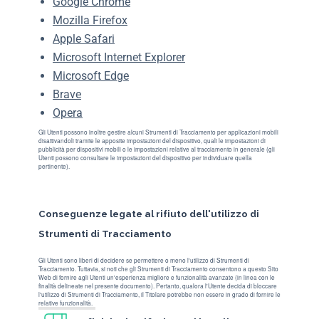
Google Chrome
Mozilla Firefox
Apple Safari
Microsoft Internet Explorer
Microsoft Edge
Brave
Opera
Gli Utenti possono inoltre gestire alcuni Strumenti di Tracciamento per applicazioni mobili
disattivandoli tramite le apposite impostazioni del dispositivo, quali le impostazioni di
pubblicità per dispositivi mobili o le impostazioni relative al tracciamento in generale (gli
Utenti possono consultare le impostazioni del dispositivo per individuare quella
pertinente).
Conseguenze legate al rifiuto dell'utilizzo di
Strumenti di Tracciamento
Gli Utenti sono liberi di decidere se permettere o meno l'utilizzo di Strumenti di
Tracciamento. Tuttavia, si noti che gli Strumenti di Tracciamento consentono a questo Sito
Web di fornire agli Utenti un'esperienza migliore e funzionalità avanzate (in linea con le
finalità delineate nel presente documento). Pertanto, qualora l'Utente decida di bloccare
l'utilizzo di Strumenti di Tracciamento, il Titolare potrebbe non essere in grado di fornire le
relative funzionalità.