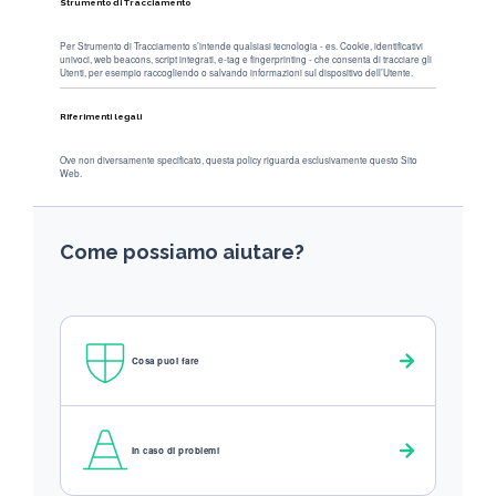
Strumento di Tracciamento
Per Strumento di Tracciamento s’intende qualsiasi tecnologia - es. Cookie, identificativi
univoci, web beacons, script integrati, e-tag e fingerprinting - che consenta di tracciare gli
Utenti, per esempio raccogliendo o salvando informazioni sul dispositivo dell’Utente.
Riferimenti legali
Ove non diversamente specificato, questa policy riguarda esclusivamente questo Sito
Web.
Come possiamo aiutare?
Cosa puoi fare
In caso di problemi