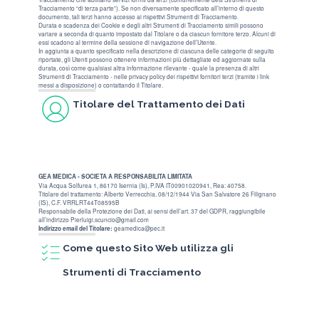
Tracciamento “di terza parte”). Se non diversamente specificato all’interno di questo
documento, tali terzi hanno accesso ai rispettivi Strumenti di Tracciamento.
Durata e scadenza dei Cookie e degli altri Strumenti di Tracciamento simili possono
variare a seconda di quanto impostato dal Titolare o da ciascun fornitore terzo. Alcuni di
essi scadono al termine della sessione di navigazione dell’Utente.
In aggiunta a quanto specificato nella descrizione di ciascuna delle categorie di seguito
riportate, gli Utenti possono ottenere informazioni più dettagliate ed aggiornate sulla
durata, così come qualsiasi altra informazione rilevante - quale la presenza di altri
Strumenti di Tracciamento - nelle privacy policy dei rispettivi fornitori terzi (tramite i link
messi a disposizione) o contattando il Titolare.
Titolare del Trattamento dei Dati
GEA MEDICA - SOCIETA A RESPONSABILITA LIMITATA
Via Acqua Solfurea 1, 86170 Isernia (Is), P.IVA IT00901020941, Rea: 40758.
Titolare del trattamento: Alberto Verrecchia, 08/12/1944 Via San Salvatore 26 Filignano
(IS), C.F. VRRLRT44T08595B
Responsabile della Protezione dei Dati, ai sensi dell’art. 37 del GDPR, raggiungibile
all’indirizzo Pierluigi.scuncio@gmail.com
geamedica@pec.it
Indirizzo email del Titolare:
Come questo Sito Web utilizza gli
Strumenti di Tracciamento